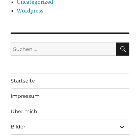
Uncategorized
Wordpress
SU
Suchen
nach:
Startseite
Impressum
Über mich
Unterme
Bilder
öffnen