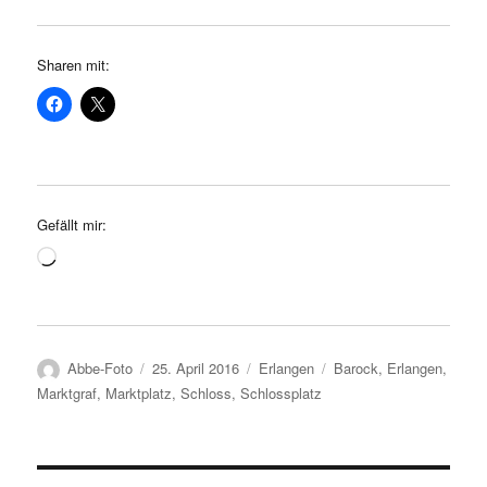
Sharen mit:
Gefällt mir:
Loading…
Autor
Veröffentlicht
Kategorien
Schlagwörter
Abbe-Foto
25. April 2016
Erlangen
Barock
,
Erlangen
,
am
Marktgraf
,
Marktplatz
,
Schloss
,
Schlossplatz