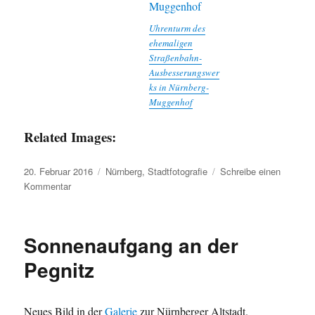
Uhrenturm des
ehemaligen
Straßenbahn-
Ausbesserungswer
ks in Nürnberg-
Muggenhof
Related Images:
Veröffentlicht
Kategorien
20. Februar 2016
Nürnberg
,
Stadtfotografie
Schreibe einen
am
zu
Kommentar
Stadtgrenze
Nürnberg-
Fürth
Sonnenaufgang an der
Pegnitz
Neues Bild in der
Galerie
zur Nürnberger Altstadt.