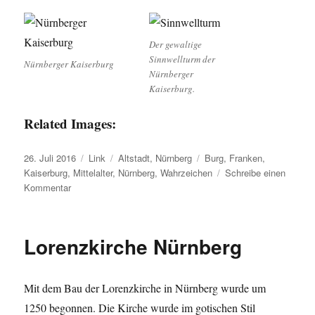
Der gewaltige
Sinnwellturm der
Nürnberger Kaiserburg
Nürnberger
Kaiserburg.
Related Images:
Veröffentlicht
Format
Kategorien
Schlagwörter
26. Juli 2016
Link
Altstadt
,
Nürnberg
Burg
,
Franken
,
am
Kaiserburg
,
Mittelalter
,
Nürnberg
,
Wahrzeichen
Schreibe einen
zu
Kommentar
Die
Nürnberger
Burg
Lorenzkirche Nürnberg
Mit dem Bau der Lorenzkirche in Nürnberg wurde um
1250 begonnen. Die Kirche wurde im gotischen Stil