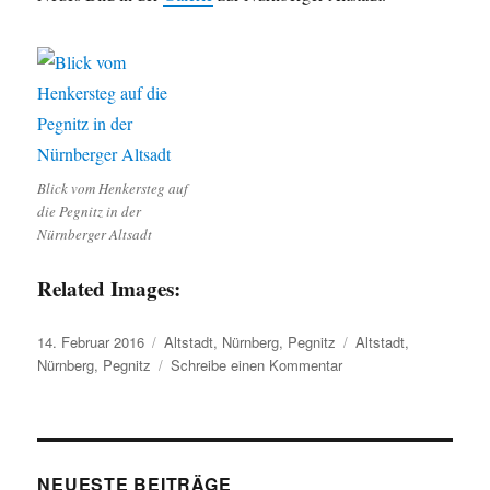
Blick vom Henkersteg auf
die Pegnitz in der
Nürnberger Altsadt
Related Images:
Veröffentlicht
Kategorien
Schlagwörter
14. Februar 2016
Altstadt
,
Nürnberg
,
Pegnitz
Altstadt
,
am
zu
Nürnberg
,
Pegnitz
Schreibe einen Kommentar
Sonnenaufgang
an
der
Pegnitz
NEUESTE BEITRÄGE