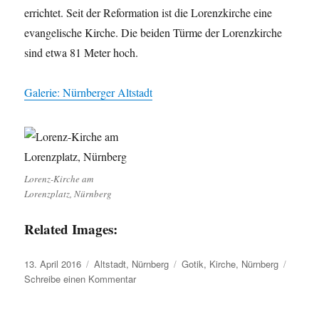
errichtet. Seit der Reformation ist die Lorenzkirche eine
evangelische Kirche. Die beiden Türme der Lorenzkirche
sind etwa 81 Meter hoch.
Galerie: Nürnberger Altstadt
Lorenz-Kirche am
Lorenzplatz, Nürnberg
Related Images:
Veröffentlicht
Kategorien
Schlagwörter
13. April 2016
Altstadt
,
Nürnberg
Gotik
,
Kirche
,
Nürnberg
am
zu
Schreibe einen Kommentar
Lorenzkirche
Nürnberg