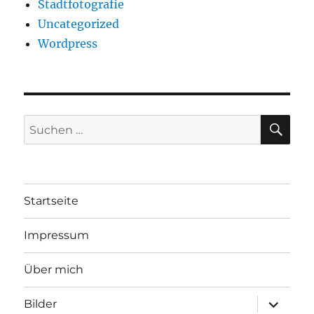
Stadtfotografie
Uncategorized
Wordpress
SU
Suchen
nach:
Startseite
Impressum
Über mich
Unterme
Bilder
öffnen