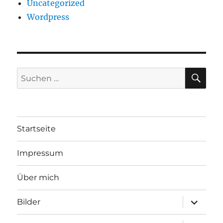
Uncategorized
Wordpress
SU
Suchen
nach:
Startseite
Impressum
Über mich
Unterme
Bilder
öffnen