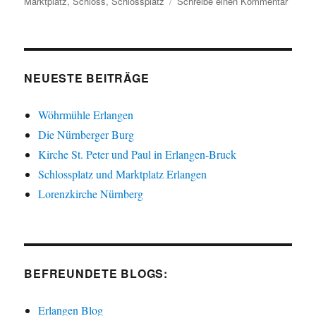
am
zu
Marktplatz
,
Schloss
,
Schlossplatz
Schreibe einen Kommentar
Schlos
und
Marktp
Erlang
NEUESTE BEITRÄGE
Wöhrmühle Erlangen
Die Nürnberger Burg
Kirche St. Peter und Paul in Erlangen-Bruck
Schlossplatz und Marktplatz Erlangen
Lorenzkirche Nürnberg
BEFREUNDETE BLOGS:
Erlangen Blog